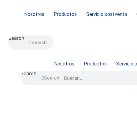
Ir
al
Nosotros
Productos
Servicio postventa
contenido
Search
Search
Nosotros
Productos
Servicio 
Search
Search