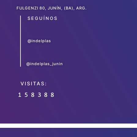
FULGENZI 80, JUNÍN, (BA), ARG.
SEGUÍNOS
@indelplas
@indelplas_junin
VISITAS: