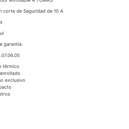
n corte de Seguridad de 10 A
os
ul
e garantía
.07.06.05
e térmico
 enrollado
ño exclusivo
pacto
etros