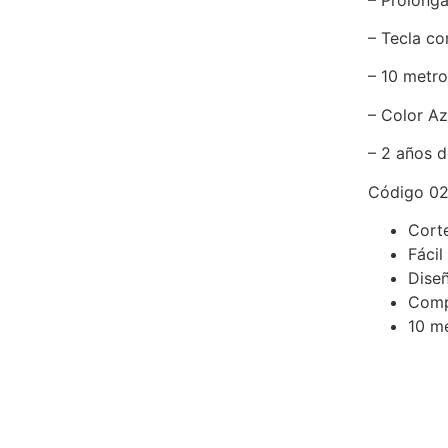
– Tecla co
– 10 metr
– Color Az
– 2 años d
Código 02
Cort
Fácil
Dise
Com
10 m