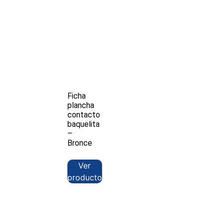
Ficha
plancha
contacto
baquelita
–
Bronce
Ver
producto