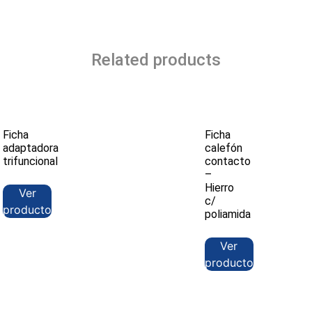
Related products
Ficha
Ficha
adaptadora
calefón
trifuncional
contacto
–
Hierro
Ver
c/
producto
poliamida
Ver
producto