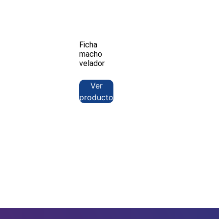
Ficha
macho
velador
Ver
producto