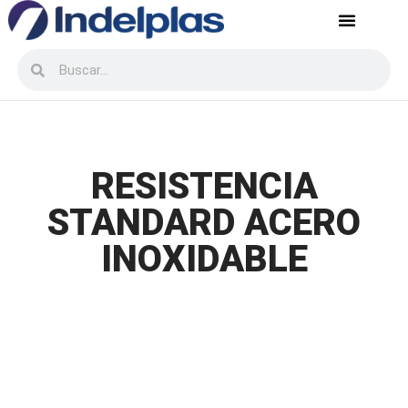
Servicio postventa
Recursos Humanos
RESISTENCIA
STANDARD ACERO
INOXIDABLE