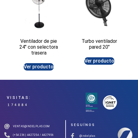
Ventilador de pie
Turbo ventilador
24″ con selectora
pared 20″
trasera
Ver producto
Ver producto
VISITAS:
SEGUÍNOS
VENTAS@INDELPLAS.COM
(+54 236) 4427254 / 4427956
@indelplas