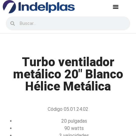
Servicio postventa
Recursos Humanos
Turbo ventilador
metálico 20″ Blanco
Hélice Metálica
Código 05.01.24.02
20 pulgadas
90 watts
3 velocidades