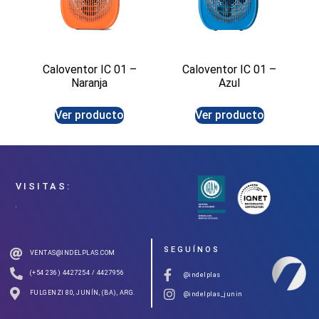
Caloventor IC 01 –
Caloventor IC 01 –
Naranja
Azul
Ver producto
Ver producto
VISITAS:
SEGUÍNOS
VENTAS@INDELPLAS.COM
(+54 236) 4427254 / 4427956
@indelplas
FULGENZI 80, JUNÍN, (BA), ARG.
@indelplas_junin