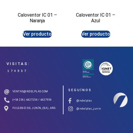
Caloventor IC 01 –
Caloventor IC 01 –
Naranja
Azul
Ver producto
Ver producto
VISITAS:
SEGUÍNOS
VENTAS@INDELPLAS.COM
(+54 236) 4427254 / 4427956
@indelplas
FULGENZI 80, JUNÍN, (BA), ARG.
@indelplas_junin